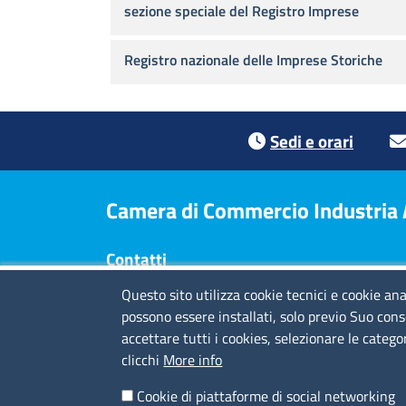
sezione speciale del Registro Imprese
Registro nazionale delle Imprese Storiche
Footer menu
Sedi e orari
Camera di Commercio Industria Ar
Contatti
Questo sito utilizza cookie tecnici e cookie ana
Sede Legale
: Via Quarda Superiore 16 - 17100
possono essere installati, solo previo Suo cons
Savona
accettare tutti i cookies, selezionare le catego
Via Tommaso Schiva 29 - 18100 Imperia
clicchi
More info
Piazza Europa 16 - 19124 La Spezia
Codice fiscale e Partita IVA
: 01704760097
Cookie di piattaforme di social networking