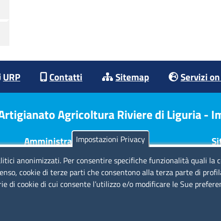
URP
Contatti
Sitemap
Servizi on
tigianato Agricoltura Riviere di Liguria - 
Impostazioni Privacy
Amministrazione Trasparente
Si
litici anonimizzati. Per consentire specifiche funzionalità quali la 
Consulta tutte le sezioni
No
enso, cookie di terze parti che consentono alla terza parte di profi
Bilanci
Pr
rie di cookie di cui consente l’utilizzo e/o modificare le Sue prefer
Bandi di concorso
Di
Procedimenti
Re
Provvedimenti
Cr