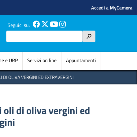
Menu profilo 
Accedi a MyCamera
Seguici su:
Cerca
h
pale
ne e URP
Servizi on line
Appuntamenti
I DI OLIVA VERGINI ED EXTRAVERGINI
 oli di oliva vergini ed
gini