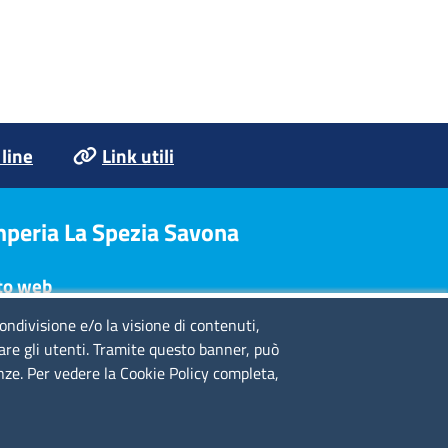
 line
Link utili
Imperia La Spezia Savona
to web
condivisione e/o la visione di contenuti,
te legali
lare gli utenti. Tramite questo banner, può
ivacy policy
enze. Per vedere la Cookie Policy completa,
chiarazione di accessibilità
dazione
edits