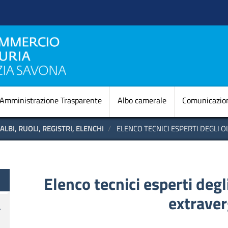
Salta
al
contenuto
principale
Navigazione princi
Amministrazione Trasparente
Albo camerale
Comunicazio
ALBI, RUOLI, REGISTRI, ELENCHI
ELENCO TECNICI ESPERTI DEGLI OL
A.
Elenco tecnici esperti degli
extraver