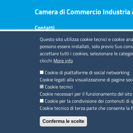
Camera di Commercio Industria Ar
Contatti
Questo sito utilizza cookie tecnici e cookie ana
Sede Legale
: Via Quarda Superiore 16 - 17100
possono essere installati, solo previo Suo cons
Savona
accettare tutti i cookies, selezionare le catego
Via Tommaso Schiva 29 - 18100 Imperia
clicchi
More info
Piazza Europa 16 - 19124 La Spezia
Codice fiscale e Partita IVA
: 01704760097
Cookie di piattaforme di social networking
Codice di fatturazione elettronica
: TQBHGX
Cookie legati alla visualizzazione di pagine soc
PEC
:
cciaa.rivlig@legalmail.it
Cookie tecnici
Numeri di centralino: Savona 019 83141 -
Cookie necessari per il funzionamento del sito 
Imperia 0183 7931 - La Spezia 0187 7281
Cookie per la condivisione dei contenuti di 
Cookie tecnico di terza parte che consente la 
Conferma le scelte