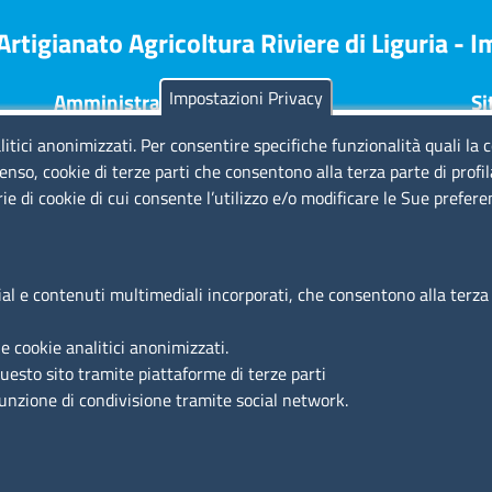
tigianato Agricoltura Riviere di Liguria - 
Impostazioni Privacy
Amministrazione Trasparente
Si
litici anonimizzati. Per consentire specifiche funzionalità quali la 
Consulta tutte le sezioni
No
enso, cookie di terze parti che consentono alla terza parte di profi
Bilanci
Pr
rie di cookie di cui consente l’utilizzo e/o modificare le Sue prefer
Bandi di concorso
Di
Procedimenti
Re
Provvedimenti
Cr
Ac
ial e contenuti multimediali incorporati, che consentono alla terza p
Az
e cookie analitici anonimizzati.
questo sito tramite piattaforme di terze parti
funzione di condivisione tramite social network.
© 2023 Camera di Commercio Industria e Agricoltura