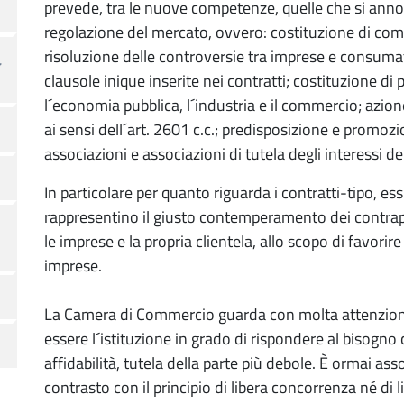
prevede, tra le nuove competenze, quelle che si annov
regolazione del mercato, ovvero: costituzione di commi
risoluzione delle controversie tra imprese e consumato
clausole inique inserite nei contratti; costituzione di pa
l´economia pubblica, l´industria e il commercio; azion
ai sensi dell´art. 2601 c.c.; predisposizione e promozi
associazioni e associazioni di tutela degli interessi d
In particolare per quanto riguarda i contratti-tipo, e
rappresentino il giusto contemperamento dei contrappo
le imprese e la propria clientela, allo scopo di favorir
imprese.
La Camera di Commercio guarda con molta attenzione
essere l´istituzione in grado di rispondere al bisogno
affidabilità, tutela della parte più debole. È ormai a
contrasto con il principio di libera concorrenza né di 