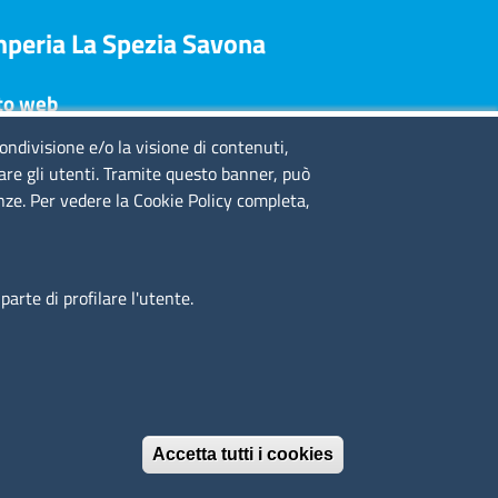
Imperia La Spezia Savona
to web
condivisione e/o la visione di contenuti,
te legali
lare gli utenti. Tramite questo banner, può
ivacy policy
enze. Per vedere la Cookie Policy completa,
chiarazione di accessibilità
dazione
edits
cesso riservato
arte di profilare l'utente.
iende speciali
 Riviere di Liguria - Imperia La Spezia Savona
Accetta tutti i cookies
Revoca il conse