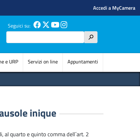
Menu profilo 
Accedi a MyCamera
Seguici su:
Cerca
h
pale
ne e URP
Servizi on line
Appuntamenti
lausole inique
li, al quarto e quinto comma dell´art. 2