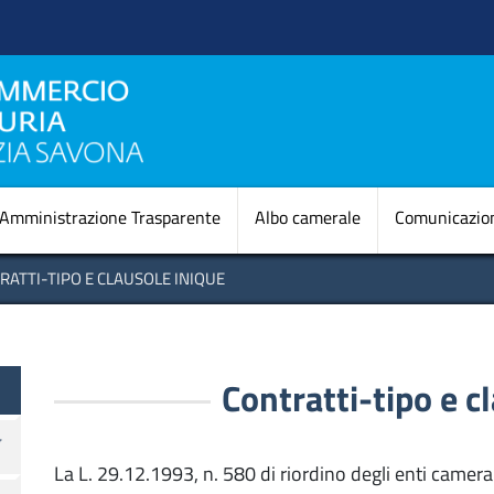
Salta
al
contenuto
principale
Navigazione princi
Amministrazione Trasparente
Albo camerale
Comunicazio
ATTI-TIPO E CLAUSOLE INIQUE
Contratti-tipo e c
La L. 29.12.1993, n. 580 di riordino degli enti camera