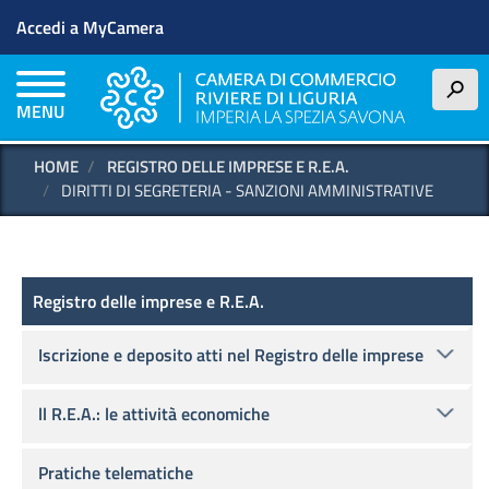
Menu profilo utente
Salta
Accedi a MyCamera
al
contenuto
principale
h
MENU
HOME
REGISTRO DELLE IMPRESE E R.E.A.
DIRITTI DI SEGRETERIA - SANZIONI AMMINISTRATIVE
Registro delle imprese e R.E.A.
Registro delle imprese e R.E.A.
Iscrizione e deposito atti nel Registro delle imprese
ll R.E.A.: le attività economiche
Pratiche telematiche