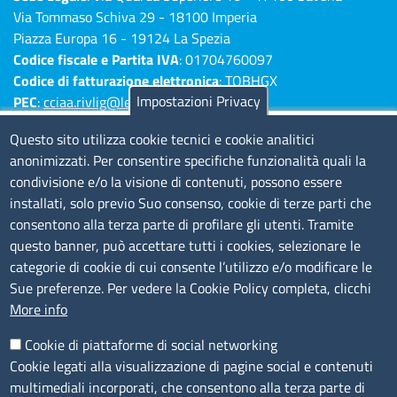
Via Tommaso Schiva 29 - 18100 Imperia
Piazza Europa 16 - 19124 La Spezia
Codice fiscale e Partita IVA
: 01704760097
Codice di fatturazione elettronica
: TQBHGX
Impostazioni Privacy
PEC
:
cciaa.rivlig@legalmail.it
Numeri di centralino: Savona 019 83141 -
Questo sito utilizza cookie tecnici e cookie analitici
Imperia 0183 7931 - La Spezia 0187 7281
anonimizzati. Per consentire specifiche funzionalità quali la
condivisione e/o la visione di contenuti, possono essere
Amministrazione Trasparente
installati, solo previo Suo consenso, cookie di terze parti che
consentono alla terza parte di profilare gli utenti. Tramite
Consulta tutte le sezioni
questo banner, può accettare tutti i cookies, selezionare le
Bilanci
categorie di cookie di cui consente l’utilizzo e/o modificare le
Bandi di concorso
Sue preferenze. Per vedere la Cookie Policy completa, clicchi
Procedimenti
More info
Provvedimenti
Cookie di piattaforme di social networking
Sito web
Cookie legati alla visualizzazione di pagine social e contenuti
multimediali incorporati, che consentono alla terza parte di