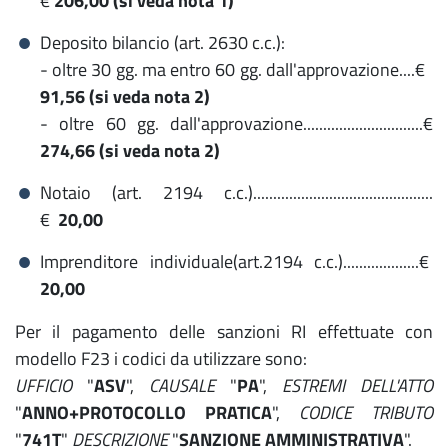
€
206,00 (si veda nota 1)
Deposito bilancio (art. 2630 c.c.):
- oltre 30 gg. ma entro 60 gg. dall'approvazione....€
91,56 (si veda nota 2)
- oltre 60 gg. dall'approvazione..............................€
274,66 (si veda nota 2)
Notaio (art. 2194 c.c.).............................................
€
20,00
Imprenditore individuale(art.2194 c.c.)...................€
20,00
Per il pagamento delle sanzioni RI effettuate con
modello F23 i codici da utilizzare sono:
UFFICIO
"
ASV
",
CAUSALE
"
PA
",
ESTREMI DELL'ATTO
"
ANNO+PROTOCOLLO PRATICA
",
CODICE TRIBUTO
"
741T
"
DESCRIZIONE
"
SANZIONE AMMINISTRATIVA
".