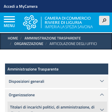
Menu profilo utente
Salta
Accedi a MyCamera
al
contenuto
principale
h
MENU
HOME
AMMINISTRAZIONE TRASPARENTE
ORGANIZZAZIONE
ARTICOLAZIONE DEGLI UFFICI
Amministrazione Trasparente
Amministrazione Trasparente
Disposizioni generali
Organizzazione
Titolari di incarichi politici, di amministrazione, di