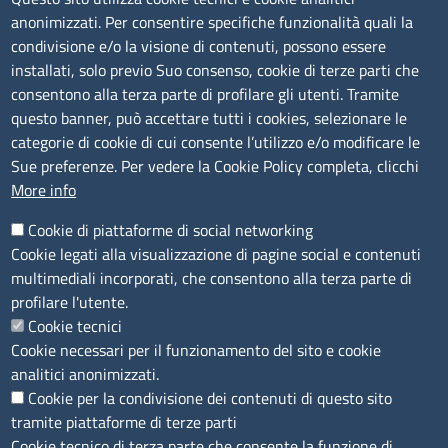
Imperia 0183 7931 - La Spezia 0187 7281
anonimizzati. Per consentire specifiche funzionalità quali la
condivisione e/o la visione di contenuti, possono essere
Amministrazione Trasparente
installati, solo previo Suo consenso, cookie di terze parti che
consentono alla terza parte di profilare gli utenti. Tramite
Consulta tutte le sezioni
questo banner, può accettare tutti i cookies, selezionare le
Bilanci
categorie di cookie di cui consente l’utilizzo e/o modificare le
Bandi di concorso
Sue preferenze. Per vedere la Cookie Policy completa, clicchi
Procedimenti
More info
Provvedimenti
Cookie di piattaforme di social networking
Sito web
Cookie legati alla visualizzazione di pagine social e contenuti
multimediali incorporati, che consentono alla terza parte di
Note legali
profilare l'utente.
Privacy policy
Cookie tecnici
Dichiarazione di accessibilità
Cookie necessari per il funzionamento del sito e cookie
Redazione
analitici anonimizzati.
Credits
Cookie per la condivisione dei contenuti di questo sito
Accesso riservato
tramite piattaforme di terze parti
Aziende speciali
Cookie tecnico di terza parte che consente la funzione di