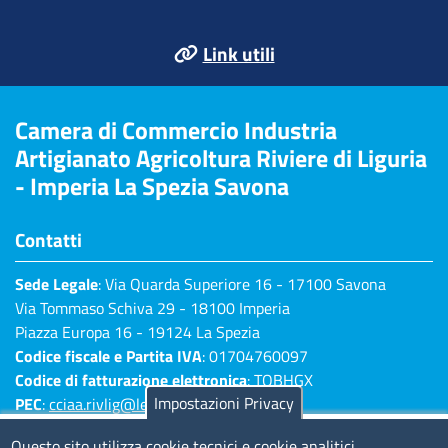
Link utili
Camera di Commercio Industria
Artigianato Agricoltura Riviere di Liguria
- Imperia La Spezia Savona
Contatti
Sede Legale
: Via Quarda Superiore 16 - 17100 Savona
Via Tommaso Schiva 29 - 18100 Imperia
Piazza Europa 16 - 19124 La Spezia
Codice fiscale e Partita IVA
: 01704760097
Codice di fatturazione elettronica
: TQBHGX
Impostazioni Privacy
PEC
:
cciaa.rivlig@legalmail.it
Numeri di centralino: Savona 019 83141 -
Questo sito utilizza cookie tecnici e cookie analitici