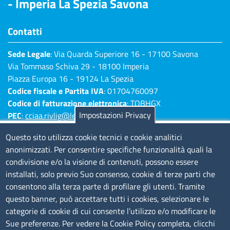
- Imperia La Spezia Savona
Contatti
Sede Legale
: Via Quarda Superiore 16 - 17100 Savona
Via Tommaso Schiva 29 - 18100 Imperia
Piazza Europa 16 - 19124 La Spezia
Codice fiscale e Partita IVA
: 01704760097
Codice di fatturazione elettronica
: TQBHGX
Impostazioni Privacy
PEC
:
cciaa.rivlig@legalmail.it
Numeri di centralino: Savona 019 83141 -
Questo sito utilizza cookie tecnici e cookie analitici
Imperia 0183 7931 - La Spezia 0187 7281
anonimizzati. Per consentire specifiche funzionalità quali la
condivisione e/o la visione di contenuti, possono essere
Amministrazione Trasparente
installati, solo previo Suo consenso, cookie di terze parti che
consentono alla terza parte di profilare gli utenti. Tramite
Consulta tutte le sezioni
questo banner, può accettare tutti i cookies, selezionare le
Bilanci
categorie di cookie di cui consente l’utilizzo e/o modificare le
Bandi di concorso
Sue preferenze. Per vedere la Cookie Policy completa, clicchi