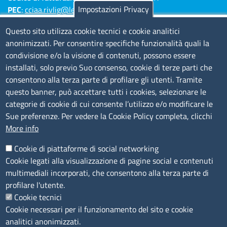
Impostazioni Privacy
PEC
:
cciaa.rivlig@legalmail.it
Numeri di centralino: Savona 019 83141 -
Questo sito utilizza cookie tecnici e cookie analitici
Imperia 0183 7931 - La Spezia 0187 7281
anonimizzati. Per consentire specifiche funzionalità quali la
condivisione e/o la visione di contenuti, possono essere
Amministrazione Trasparente
installati, solo previo Suo consenso, cookie di terze parti che
consentono alla terza parte di profilare gli utenti. Tramite
Consulta tutte le sezioni
questo banner, può accettare tutti i cookies, selezionare le
Bilanci
categorie di cookie di cui consente l’utilizzo e/o modificare le
Bandi di concorso
Sue preferenze. Per vedere la Cookie Policy completa, clicchi
Procedimenti
More info
Provvedimenti
Cookie di piattaforme di social networking
Sito web
Cookie legati alla visualizzazione di pagine social e contenuti
multimediali incorporati, che consentono alla terza parte di
Note legali
profilare l'utente.
Privacy policy
Cookie tecnici
Dichiarazione di accessibilità
Cookie necessari per il funzionamento del sito e cookie
Redazione
analitici anonimizzati.