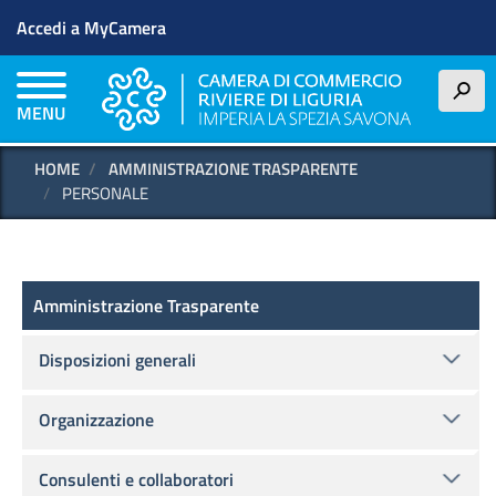
Menu profilo utente
Salta
Accedi a MyCamera
al
contenuto
principale
h
MENU
HOME
AMMINISTRAZIONE TRASPARENTE
PERSONALE
Amministrazione Trasparente
Amministrazione Trasparente
Disposizioni generali
Organizzazione
Consulenti e collaboratori