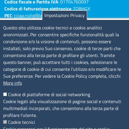
Codice fiscale e Partita IVA
: 01704760097
Codice di fatturazione elettronica
: TQBHGX
Impostazioni Privacy
PEC
:
cciaa.rivlig@legalmail.it
Numeri di centralino: Savona 019 83141 -
Questo sito utilizza cookie tecnici e cookie analitici
Imperia 0183 7931 - La Spezia 0187 7281
anonimizzati. Per consentire specifiche funzionalità quali la
condivisione e/o la visione di contenuti, possono essere
Amministrazione Trasparente
installati, solo previo Suo consenso, cookie di terze parti che
consentono alla terza parte di profilare gli utenti. Tramite
Consulta tutte le sezioni
questo banner, può accettare tutti i cookies, selezionare le
Bilanci
categorie di cookie di cui consente l’utilizzo e/o modificare le
Bandi di concorso
Sue preferenze. Per vedere la Cookie Policy completa, clicchi
Procedimenti
More info
Provvedimenti
Cookie di piattaforme di social networking
Sito web
Cookie legati alla visualizzazione di pagine social e contenuti
multimediali incorporati, che consentono alla terza parte di
Note legali
profilare l'utente.
Privacy policy
Cookie tecnici
Dichiarazione di accessibilità