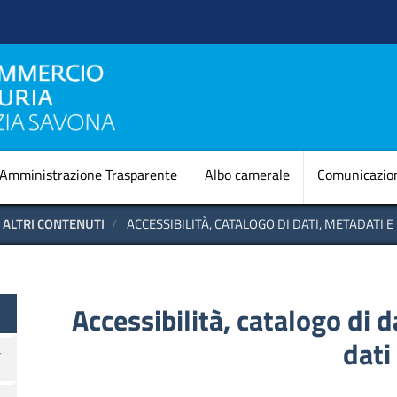
Salta
al
contenuto
principale
Navigazione princi
Amministrazione Trasparente
Albo camerale
Comunicazio
ALTRI CONTENUTI
ACCESSIBILITÀ, CATALOGO DI DATI, METADATI 
te
Accessibilità, catalogo di 
dati