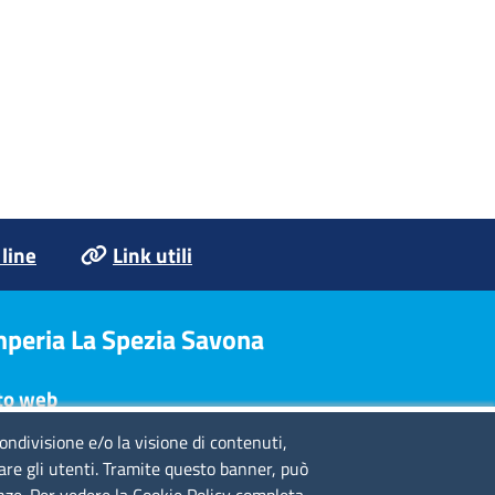
 line
Link utili
Imperia La Spezia Savona
to web
condivisione e/o la visione di contenuti,
te legali
lare gli utenti. Tramite questo banner, può
ivacy policy