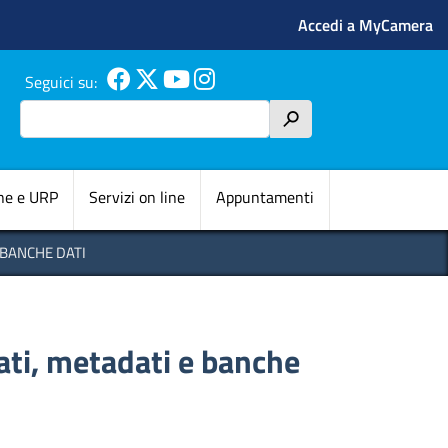
Menu profilo 
Accedi a MyCamera
Seguici su:
Cerca
h
pale
ne e URP
Servizi on line
Appuntamenti
E BANCHE DATI
dati, metadati e banche