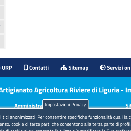
URP
Contatti
Sitemap
Servizi on
tigianato Agricoltura Riviere di Liguria - 
Impostazioni Privacy
Amministrazione Trasparente
Si
litici anonimizzati. Per consentire specifiche funzionalità quali la 
Consulta tutte le sezioni
No
enso, cookie di terze parti che consentono alla terza parte di profi
Bilanci
Pr