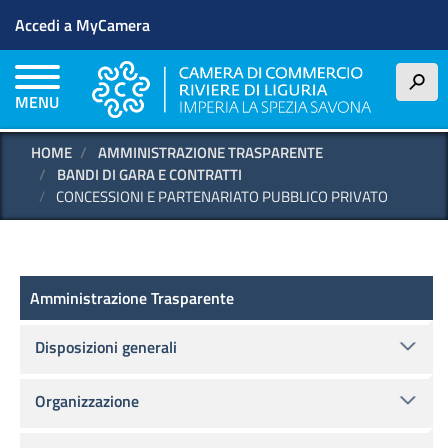
Menu profilo utente
Salta
Accedi a MyCamera
al
contenuto
principale
h
MENU
HOME
AMMINISTRAZIONE TRASPARENTE
BANDI DI GARA E CONTRATTI
CONCESSIONI E PARTENARIATO PUBBLICO PRIVATO
Amministrazione Trasparente
Amministrazione Trasparente
Disposizioni generali
Organizzazione