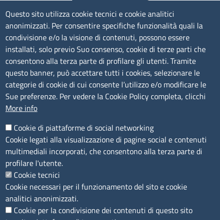
Numeri di centralino: Savona 019 83141 -
Questo sito utilizza cookie tecnici e cookie analitici
Imperia 0183 7931 - La Spezia 0187 7281
anonimizzati. Per consentire specifiche funzionalità quali la
condivisione e/o la visione di contenuti, possono essere
Amministrazione Trasparente
installati, solo previo Suo consenso, cookie di terze parti che
consentono alla terza parte di profilare gli utenti. Tramite
Consulta tutte le sezioni
questo banner, può accettare tutti i cookies, selezionare le
Bilanci
categorie di cookie di cui consente l’utilizzo e/o modificare le
Bandi di concorso
Sue preferenze. Per vedere la Cookie Policy completa, clicchi
Procedimenti
More info
Provvedimenti
Cookie di piattaforme di social networking
Sito web
Cookie legati alla visualizzazione di pagine social e contenuti
multimediali incorporati, che consentono alla terza parte di
Note legali
profilare l'utente.
Privacy policy
Cookie tecnici
Dichiarazione di accessibilità
Cookie necessari per il funzionamento del sito e cookie
Redazione
analitici anonimizzati.
Credits
Cookie per la condivisione dei contenuti di questo sito
Accesso riservato