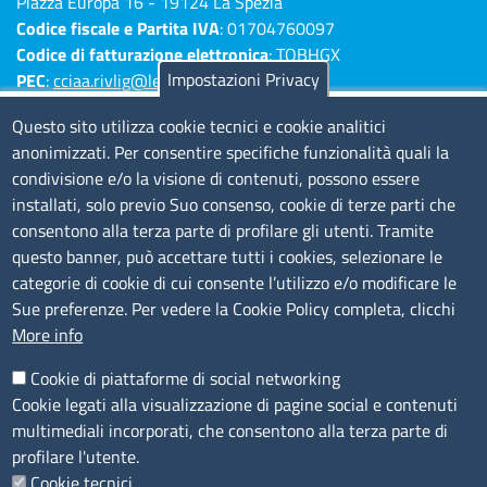
Piazza Europa 16 - 19124 La Spezia
Codice fiscale e Partita IVA
: 01704760097
Codice di fatturazione elettronica
: TQBHGX
Impostazioni Privacy
PEC
:
cciaa.rivlig@legalmail.it
Numeri di centralino: Savona 019 83141 -
Questo sito utilizza cookie tecnici e cookie analitici
Imperia 0183 7931 - La Spezia 0187 7281
anonimizzati. Per consentire specifiche funzionalità quali la
condivisione e/o la visione di contenuti, possono essere
Amministrazione Trasparente
installati, solo previo Suo consenso, cookie di terze parti che
consentono alla terza parte di profilare gli utenti. Tramite
Consulta tutte le sezioni
questo banner, può accettare tutti i cookies, selezionare le
Bilanci
categorie di cookie di cui consente l’utilizzo e/o modificare le
Bandi di concorso
Sue preferenze. Per vedere la Cookie Policy completa, clicchi
Procedimenti
More info
Provvedimenti
Cookie di piattaforme di social networking
Sito web
Cookie legati alla visualizzazione di pagine social e contenuti
multimediali incorporati, che consentono alla terza parte di
Note legali
profilare l'utente.
Privacy policy
Cookie tecnici