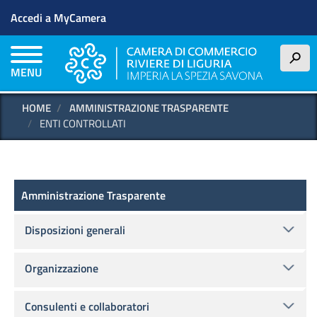
Menu profilo utente
Salta
Accedi a MyCamera
al
contenuto
principale
h
MENU
HOME
AMMINISTRAZIONE TRASPARENTE
ENTI CONTROLLATI
Amministrazione Trasparente
Amministrazione Trasparente
Disposizioni generali
Organizzazione
Consulenti e collaboratori