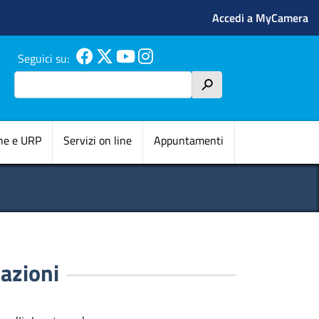
Menu profilo 
Accedi a MyCamera
Seguici su:
Cerca
h
pale
ne e URP
Servizi on line
Appuntamenti
azioni