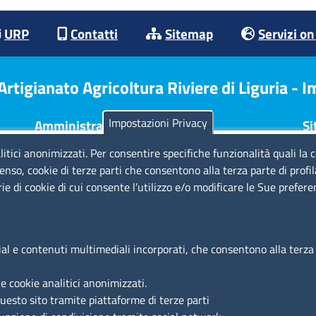
URP
Contatti
Sitemap
Servizi on
tigianato Agricoltura Riviere di Liguria - 
Impostazioni Privacy
Amministrazione Trasparente
Si
litici anonimizzati. Per consentire specifiche funzionalità quali la 
Consulta tutte le sezioni
No
enso, cookie di terze parti che consentono alla terza parte di profi
Bilanci
Pr
rie di cookie di cui consente l’utilizzo e/o modificare le Sue prefer
Bandi di concorso
Di
Procedimenti
Re
Provvedimenti
Cr
Ac
ial e contenuti multimediali incorporati, che consentono alla terza p
Az
e cookie analitici anonimizzati.
questo sito tramite piattaforme di terze parti