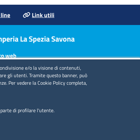
 line
Link utili
Imperia La Spezia Savona
to web
condivisione e/o la visione di contenuti,
te legali
lare gli utenti. Tramite questo banner, può
ivacy policy
enze. Per vedere la Cookie Policy completa,
chiarazione di accessibilità
dazione
edits
cesso riservato
arte di profilare l'utente.
iende speciali