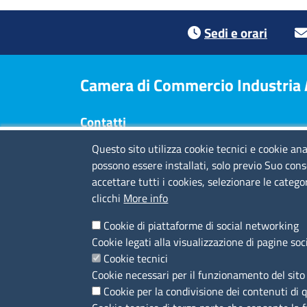
Footer menu
Sedi e orari
Camera di Commercio Industria Ar
Contatti
Questo sito utilizza cookie tecnici e cookie ana
Sede Legale
: Via Quarda Superiore 16 - 17100
possono essere installati, solo previo Suo cons
Savona
accettare tutti i cookies, selezionare le catego
Via Tommaso Schiva 29 - 18100 Imperia
clicchi
More info
Piazza Europa 16 - 19124 La Spezia
Codice fiscale e Partita IVA
: 01704760097
Cookie di piattaforme di social networking
Codice di fatturazione elettronica
: TQBHGX
Cookie legati alla visualizzazione di pagine soc
PEC
:
cciaa.rivlig@legalmail.it
Cookie tecnici
Numeri di centralino: Savona 019 83141 -
Cookie necessari per il funzionamento del sito 
Imperia 0183 7931 - La Spezia 0187 7281
Cookie per la condivisione dei contenuti di 