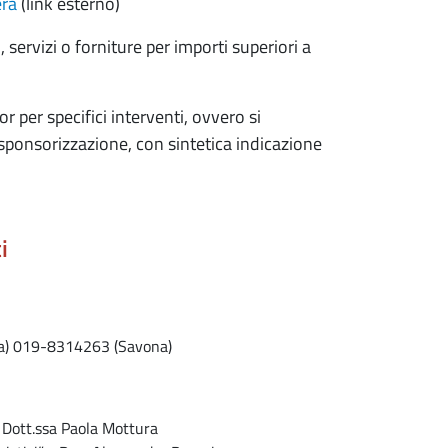
era
(link esterno)
 servizi o forniture per importi superiori a
or per specifici interventi, ovvero si
ponsorizzazione, con sintetica indicazione
i
a)
019-8314263 (Savona)
 Dott.ssa Paola Mottura