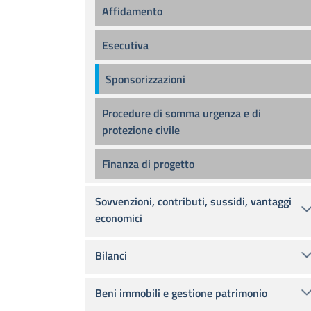
Affidamento
Esecutiva
Sponsorizzazioni
Procedure di somma urgenza e di
protezione civile
Finanza di progetto
Sovvenzioni, contributi, sussidi, vantaggi
economici
Bilanci
Beni immobili e gestione patrimonio