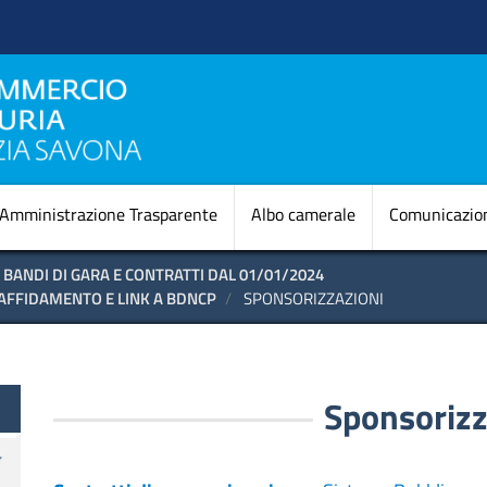
Salta
al
contenuto
principale
Navigazione princi
Amministrazione Trasparente
Albo camerale
Comunicazio
BANDI DI GARA E CONTRATTI DAL 01/01/2024
 AFFIDAMENTO E LINK A BDNCP
SPONSORIZZAZIONI
te
Sponsorizz