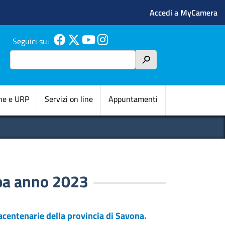
Menu profilo 
Accedi a MyCamera
Seguici su:
Cerca
h
pale
ne e URP
Servizi on line
Appuntamenti
pa anno 2023
centenarie della provincia di Savona.