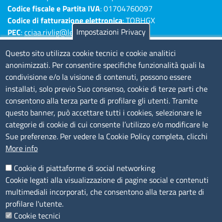
Codice fiscale e Partita IVA
: 01704760097
Codice di fatturazione elettronica
: TQBHGX
Impostazioni Privacy
PEC
:
cciaa.rivlig@legalmail.it
Numeri di centralino: Savona 019 83141 -
Questo sito utilizza cookie tecnici e cookie analitici
Imperia 0183 7931 - La Spezia 0187 7281
anonimizzati. Per consentire specifiche funzionalità quali la
condivisione e/o la visione di contenuti, possono essere
Amministrazione Trasparente
installati, solo previo Suo consenso, cookie di terze parti che
consentono alla terza parte di profilare gli utenti. Tramite
Consulta tutte le sezioni
questo banner, può accettare tutti i cookies, selezionare le
Bilanci
categorie di cookie di cui consente l’utilizzo e/o modificare le
Bandi di concorso
Sue preferenze. Per vedere la Cookie Policy completa, clicchi
Procedimenti
More info
Provvedimenti
Cookie di piattaforme di social networking
Sito web
Cookie legati alla visualizzazione di pagine social e contenuti
multimediali incorporati, che consentono alla terza parte di
Note legali
profilare l'utente.
Privacy policy
Cookie tecnici