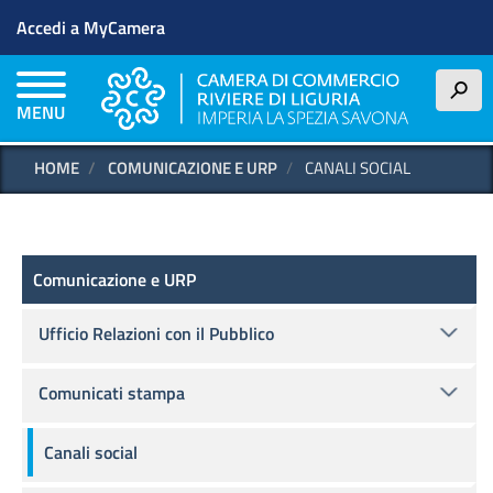
Menu profilo utente
Salta
Accedi a MyCamera
al
contenuto
principale
h
MENU
HOME
COMUNICAZIONE E URP
CANALI SOCIAL
Comunicazione e URP
Comunicazione e URP
Ufficio Relazioni con il Pubblico
Comunicati stampa
Canali social