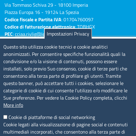
Via Tommaso Schiva 29 - 18100 Imperia
Piazza Europa 16 - 19124 La Spezia
Codice fiscale e Partita IVA
: 01704760097
Codice di fatturazione elettronica
: TQBHGX
Impostazioni Privacy
PEC
:
cciaa.rivlig@legalmail.it
Numeri di centralino: Savona 019 83141 -
Questo sito utilizza cookie tecnici e cookie analitici
Imperia 0183 7931 - La Spezia 0187 7281
anonimizzati. Per consentire specifiche funzionalità quali la
condivisione e/o la visione di contenuti, possono essere
Amministrazione Trasparente
installati, solo previo Suo consenso, cookie di terze parti che
consentono alla terza parte di profilare gli utenti. Tramite
Consulta tutte le sezioni
questo banner, può accettare tutti i cookies, selezionare le
Bilanci
categorie di cookie di cui consente l’utilizzo e/o modificare le
Bandi di concorso
Sue preferenze. Per vedere la Cookie Policy completa, clicchi
Procedimenti
More info
Provvedimenti
Cookie di piattaforme di social networking
Sito web
Cookie legati alla visualizzazione di pagine social e contenuti
multimediali incorporati, che consentono alla terza parte di