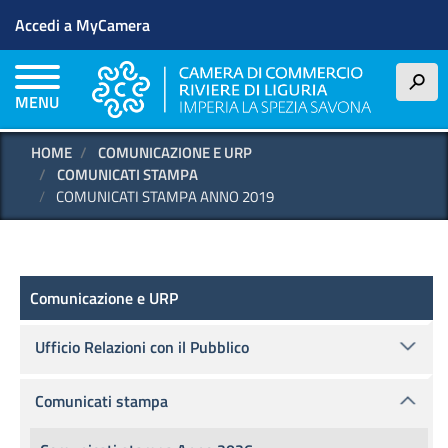
Menu profilo utente
Salta
Accedi a MyCamera
al
contenuto
principale
h
MENU
HOME
COMUNICAZIONE E URP
COMUNICATI STAMPA
COMUNICATI STAMPA ANNO 2019
Comunicazione e URP
Comunicazione e URP
Ufficio Relazioni con il Pubblico
Comunicati stampa