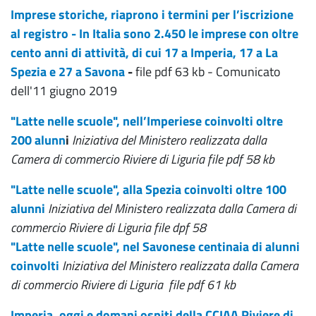
Imprese storiche, riaprono i termini per l’iscrizione
al registro - In Italia sono 2.450 le imprese con oltre
cento anni di attività, di cui 17 a Imperia, 17 a La
Spezia e 27 a Savona
​ -
file pdf 63 kb - Comunicato
dell'11 giugno 2019
"Latte nelle scuole", nell’Imperiese coinvolti oltre
200 alunn
i
Iniziativa del Ministero realizzata dalla
Camera di commercio Riviere di Liguria file pdf 58 kb
"Latte nelle scuole", alla Spezia coinvolti oltre 100
alunni
Iniziativa del Ministero realizzata dalla Camera di
commercio Riviere di Liguria file dpf 58
"Latte nelle scuole", nel Savonese centinaia di alunni
coinvolti
Iniziativa del Ministero realizzata dalla Camera
di commercio Riviere di Liguria
file pdf 61 kb
Imperia, oggi e domani ospiti della CCIAA Riviere di