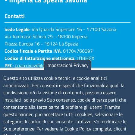
Contatti
Sede Legale
: Via Quarda Superiore 16 - 17100 Savona
Via Tommaso Schiva 29 - 18100 Imperia
Piazza Europa 16 - 19124 La Spezia
Codice fiscale e Partita IVA
: 01704760097
Codice di fatturazione elettronica
: TQBHGX
Impostazioni Privacy
PEC
:
cciaa.rivlig@legalmail.it
Numeri di centralino: Savona 019 83141 -
Questo sito utilizza cookie tecnici e cookie analitici
Imperia 0183 7931 - La Spezia 0187 7281
anonimizzati. Per consentire specifiche funzionalità quali la
condivisione e/o la visione di contenuti, possono essere
Amministrazione Trasparente
installati, solo previo Suo consenso, cookie di terze parti che
consentono alla terza parte di profilare gli utenti. Tramite
Consulta tutte le sezioni
questo banner, può accettare tutti i cookies, selezionare le
Bilanci
categorie di cookie di cui consente l’utilizzo e/o modificare le
Bandi di concorso
Sue preferenze. Per vedere la Cookie Policy completa, clicchi
Procedimenti