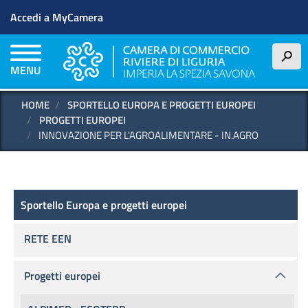
Menu profilo utente
Salta
Accedi a MyCamera
al
contenuto
principale
h
MENU
HOME
SPORTELLO EUROPA E PROGETTI EUROPEI
PROGETTI EUROPEI
INNOVAZIONE PER L'AGROALIMENTARE - IN.AGRO
Sportello Europa e progetti europei
Sportello Europa e progetti europei
RETE EEN
Progetti europei