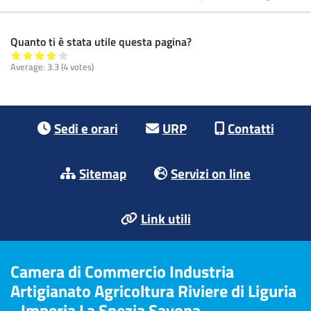
Quanto ti è stata utile questa pagina?
Average:
3.3
(4 votes)
Footer menu
Sedi e orari
URP
Contatti
Sitemap
Servizi on line
Link utili
Camera di Commercio Industria
Artigianato Agricoltura Riviere di Liguria
- Imperia La Spezia Savona