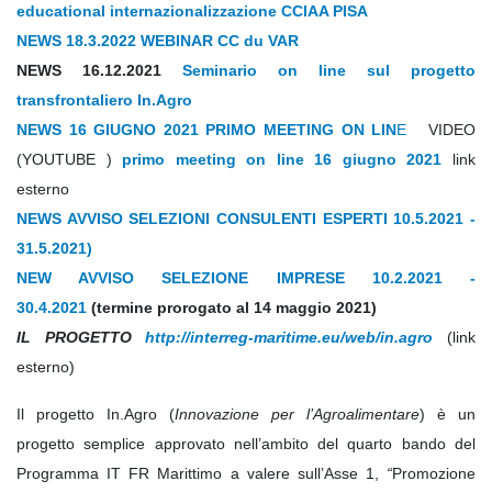
educational internazionalizzazione CCIAA PISA
NEWS 18.3.2022 WEBINAR CC du VAR
NEWS 16.12.2021
Seminario on line sul progetto
transfrontaliero In.Agro
NEWS 16 GIUGNO 2021 PRIMO MEETING ON LIN
E
VIDEO
(YOUTUBE )
primo meeting on line 16 giugno 2021
link
esterno
NEWS AVVISO SELEZIONI CONSULENTI ESPERTI 10.5.2021 -
31.5.2021)
NEW AVVISO SELEZIONE IMPRESE 10.2.2021 -
30.4.2021
(termine prorogato al 14 maggio 2021)
IL PROGETTO
http://interreg-maritime.eu/web/in.agro
(link
esterno)
Il progetto In.Agro (
Innovazione per l’Agroalimentare
) è un
progetto semplice approvato nell’ambito del quarto bando del
Programma IT FR Marittimo a valere sull’Asse 1,
“
Promozione