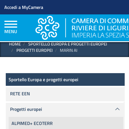
Menu profilo utente
Salta
Accedi a MyCamera
al
contenuto
principale
MENU
HOME
SPORTELLO EUROPA E PROGETTI EUROPEI
PROGETTI EUROPEI
MARIN AI
Sportello Europa e progetti europei
Sportello Europa e progetti europei
RETE EEN
Progetti europei
ALPIMED+ ECOTERR