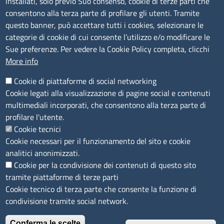
installati, solo previo Suo consenso, cookie di terze parti che
consentono alla terza parte di profilare gli utenti. Tramite
Consulta tutte le sezioni
questo banner, può accettare tutti i cookies, selezionare le
Bilanci
categorie di cookie di cui consente l’utilizzo e/o modificare le
Bandi di concorso
Sue preferenze. Per vedere la Cookie Policy completa, clicchi
Procedimenti
More info
Provvedimenti
Cookie di piattaforme di social networking
Sito web
Cookie legati alla visualizzazione di pagine social e contenuti
multimediali incorporati, che consentono alla terza parte di
Note legali
profilare l'utente.
Privacy policy
Cookie tecnici
Dichiarazione di accessibilità
Cookie necessari per il funzionamento del sito e cookie
Redazione
analitici anonimizzati.
Credits
Cookie per la condivisione dei contenuti di questo sito
Accesso riservato
tramite piattaforme di terze parti
Aziende speciali
Cookie tecnico di terza parte che consente la funzione di
condivisione tramite social network.
© 2023 Camera di Commercio Industria e Agricoltura
Conferma le scelte