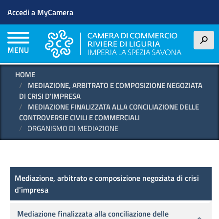
Menu profilo utente
Salta
Accedi a MyCamera
al
contenuto
principale
h
MENU
HOME
MEDIAZIONE, ARBITRATO E COMPOSIZIONE NEGOZIATA
DI CRISI D'IMPRESA
MEDIAZIONE FINALIZZATA ALLA CONCILIAZIONE DELLE
CONTROVERSIE CIVILI E COMMERCIALI
ORGANISMO DI MEDIAZIONE
Mediazione, arbitrato e composizione negozia
Mediazione, arbitrato e composizione negoziata di crisi
d'impresa
Mediazione finalizzata alla conciliazione delle