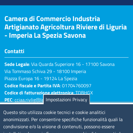
Camera di Commercio Industria
Artigianato Agricoltura Riviere di Liguria
- Imperia La Spezia Savona
Contatti
Sede Legale
: Via Quarda Superiore 16 - 17100 Savona
Via Tommaso Schiva 29 - 18100 Imperia
Piazza Europa 16 - 19124 La Spezia
Codice fiscale e Partita IVA
: 01704760097
Codice di fatturazione elettronica
: TQBHGX
Impostazioni Privacy
PEC
:
cciaa.rivlig@legalmail.it
Numeri di centralino: Savona 019 83141 -
Questo sito utilizza cookie tecnici e cookie analitici
Imperia 0183 7931 - La Spezia 0187 7281
anonimizzati. Per consentire specifiche funzionalità quali la
condivisione e/o la visione di contenuti, possono essere
Amministrazione Trasparente