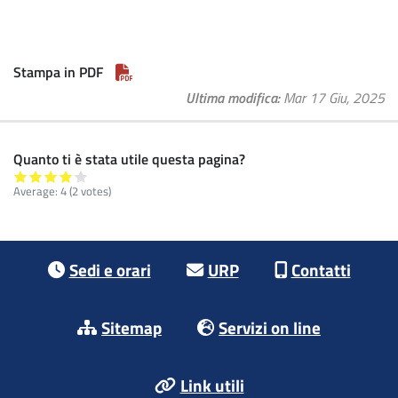
Stampa in PDF
Ultima modifica
Mar 17 Giu, 2025
Quanto ti è stata utile questa pagina?
Average:
4
(2 votes)
Footer menu
Sedi e orari
URP
Contatti
Sitemap
Servizi on line
Link utili