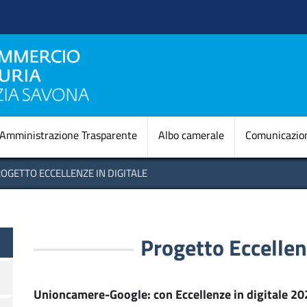
Salta
al
contenuto
principale
Navigazione princi
Amministrazione Trasparente
Albo camerale
Comunicazio
OGETTO ECCELLENZE IN DIGITALE
e
Progetto Eccellenz
Unioncamere-Google: con Eccellenze in digitale 2