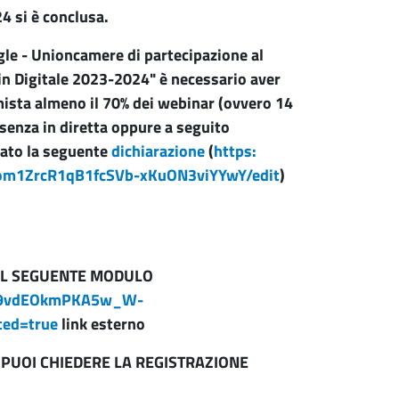
 si è conclusa.
gle - Unioncamere di partecipazione al
n Digitale 2023-2024" è necessario aver
 mista almeno il 70% dei webinar (ovvero 14
resenza in diretta oppure a seguito
lato la seguente
dichiarazione
(
https:
om1ZrcR1qB1fcSVb-
xKuON3viYYwY/edit
)
 IL SEGUENTE MODULO
G3s9vdEOkmPKA5w_W-
ted=true
link esterno
O PUOI CHIEDERE
LA REGISTRAZIONE