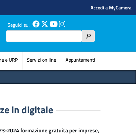
Menu profilo 
Accedi a MyCamera
Seguici su:
Cerca
h
pale
ne e URP
Servizi on line
Appuntamenti
e in digitale
023-2024 formazione gratuita per imprese,