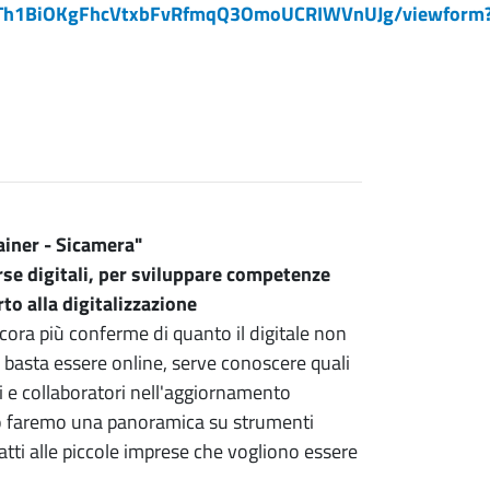
_z1Th1BiOKgFhcVtxbFvRfmqQ3OmoUCRIWVnUJg/viewform
ainer - Sicamera"
rse digitali, per sviluppare competenze
to alla digitalizzazione
cora più conferme di quanto il digitale non
 basta essere online, serve conoscere quali
i e collaboratori nell'aggiornamento
o faremo una panoramica su strumenti
datti alle piccole imprese che vogliono essere