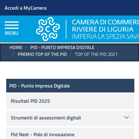
Menu profilo utente
Salta
Accedi a MyCamera
al
contenuto
principale
MENU
HOME
PID - PUNTO IMPRESA DIGITALE
PREMIO TOP OF THE PID
TOP OF THE PID 2021
PID - Punto Impresa Digitale
PID - Punto Impresa Digitale
Risultati PID 2025
Strumenti di assessment digitali
Pid Next - Polo di innovazione