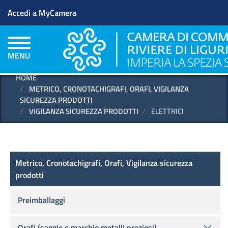
Menu profilo utente
Salta
Accedi a MyCamera
al
contenuto
principale
MENU
HOME
METRICO, CRONOTACHIGRAFI, ORAFI, VIGILANZA
SICUREZZA PRODOTTI
VIGILANZA SICUREZZA PRODOTTI
ELETTRICI
Metrico, Cronotachigrafi, Orafi, Vigilanza sic
Metrico, Cronotachigrafi, Orafi, Vigilanza sicurezza
prodotti
Preimballaggi
Orafi (saggio e marchio metalli preziosi)