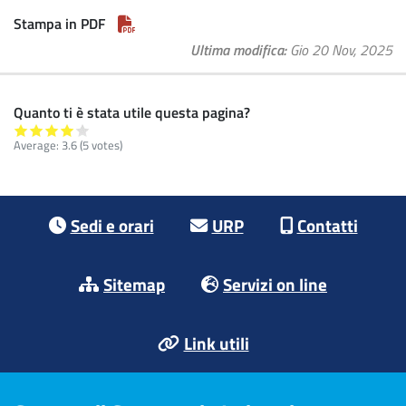
Stampa in PDF
Ultima modifica
Gio 20 Nov, 2025
Quanto ti è stata utile questa pagina?
Average:
3.6
(5 votes)
Footer menu
Sedi e orari
URP
Contatti
Sitemap
Servizi on line
Link utili