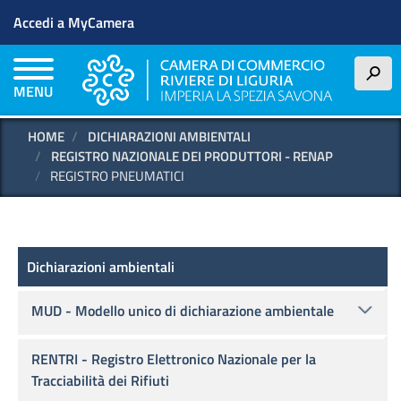
Menu profilo utente
Salta
Accedi a MyCamera
al
contenuto
principale
h
MENU
HOME
DICHIARAZIONI AMBIENTALI
REGISTRO NAZIONALE DEI PRODUTTORI - RENAP
REGISTRO PNEUMATICI
Dichiarazioni ambientali
Dichiarazioni ambientali
MUD - Modello unico di dichiarazione ambientale
RENTRI - Registro Elettronico Nazionale per la
Tracciabilità dei Rifiuti