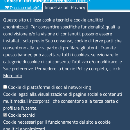
Codice di fatturazione elettronica
: TQBHGX
Impostazioni Privacy
PEC
:
cciaa.rivlig@legalmail.it
Numeri di centralino: Savona 019 83141 -
Questo sito utilizza cookie tecnici e cookie analitici
Imperia 0183 7931 - La Spezia 0187 7281
anonimizzati. Per consentire specifiche funzionalità quali la
condivisione e/o la visione di contenuti, possono essere
Amministrazione Trasparente
installati, solo previo Suo consenso, cookie di terze parti che
consentono alla terza parte di profilare gli utenti. Tramite
Consulta tutte le sezioni
questo banner, può accettare tutti i cookies, selezionare le
Bilanci
categorie di cookie di cui consente l’utilizzo e/o modificare le
Bandi di concorso
Sue preferenze. Per vedere la Cookie Policy completa, clicchi
Procedimenti
More info
Provvedimenti
Cookie di piattaforme di social networking
Sito web
Cookie legati alla visualizzazione di pagine social e contenuti
multimediali incorporati, che consentono alla terza parte di
Note legali
profilare l'utente.
Privacy policy
Cookie tecnici
Dichiarazione di accessibilità
Cookie necessari per il funzionamento del sito e cookie
Redazione
analitici anonimizzati.