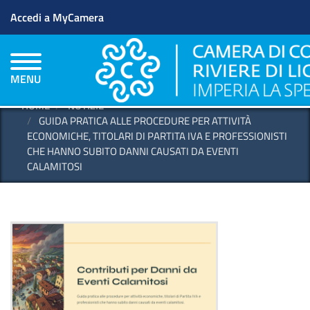
Menu profilo utente
Salta
Accedi a MyCamera
al
contenuto
principale
MENU
HOME
NOTIZIE
GUIDA PRATICA ALLE PROCEDURE PER ATTIVITÀ
ECONOMICHE, TITOLARI DI PARTITA IVA E PROFESSIONISTI
CHE HANNO SUBITO DANNI CAUSATI DA EVENTI
CALAMITOSI