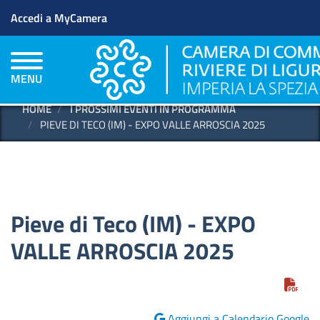
Menu profilo utente
Salta
Accedi a MyCamera
al
contenuto
principale
MENU
HOME
I PROSSIMI EVENTI IN PROGRAMMA
PIEVE DI TECO (IM) - EXPO VALLE ARROSCIA 2025
Pieve di Teco (IM) - EXPO
VALLE ARROSCIA 2025
Aggiungi a Calendario Google