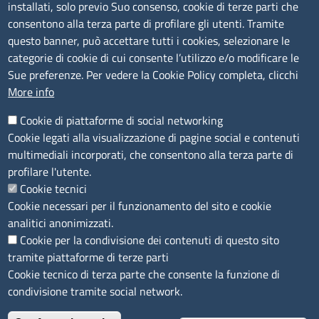
Amministrazione Trasparente
installati, solo previo Suo consenso, cookie di terze parti che
consentono alla terza parte di profilare gli utenti. Tramite
Consulta tutte le sezioni
questo banner, può accettare tutti i cookies, selezionare le
Bilanci
categorie di cookie di cui consente l’utilizzo e/o modificare le
Bandi di concorso
Sue preferenze. Per vedere la Cookie Policy completa, clicchi
Procedimenti
More info
Provvedimenti
Cookie di piattaforme di social networking
Sito web
Cookie legati alla visualizzazione di pagine social e contenuti
multimediali incorporati, che consentono alla terza parte di
Note legali
profilare l'utente.
Privacy policy
Cookie tecnici
Dichiarazione di accessibilità
Cookie necessari per il funzionamento del sito e cookie
Redazione
analitici anonimizzati.
Credits
Cookie per la condivisione dei contenuti di questo sito
Accesso riservato
tramite piattaforme di terze parti
Aziende speciali
Cookie tecnico di terza parte che consente la funzione di
condivisione tramite social network.
© 2023 Camera di Commercio Industria e Agricoltura