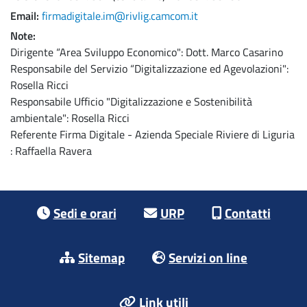
Email
firmadigitale.im@rivlig.camcom.it
Note
Dirigente “Area Sviluppo Economico": Dott. Marco Casarino
Responsabile del Servizio “Digitalizzazione ed Agevolazioni":
Rosella Ricci
Responsabile Ufficio "Digitalizzazione e Sostenibilità
ambientale": Rosella Ricci
Referente Firma Digitale - Azienda Speciale Riviere di Liguria
: Raffaella Ravera
Footer menu
Sedi e orari
URP
Contatti
Sitemap
Servizi on line
Link utili