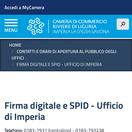
Menu profilo utente
Salta
Accedi a MyCamera
al
contenuto
principale
h
MENU
HOME
CONTATTI E ORARI DI APERTURA AL PUBBLICO DEGLI
UFFICI
FIRMA DIGITALE E SPID - UFFICIO DI IMPERIA
Firma digitale e SPID - Ufficio
di Imperia
Telefono
0183-7931 (centralino) - 0183-793238