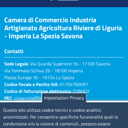
Camera di Commercio Industria
Artigianato Agricoltura Riviere di Liguria
- Imperia La Spezia Savona
Contatti
Sede Legale
: Via Quarda Superiore 16 - 17100 Savona
Via Tommaso Schiva 29 - 18100 Imperia
Piazza Europa 16 - 19124 La Spezia
Codice fiscale e Partita IVA
: 01704760097
Codice di fatturazione elettronica
: TQBHGX
Impostazioni Privacy
PEC
:
cciaa.rivlig@legalmail.it
Numeri di centralino: Savona 019 83141 -
Questo sito utilizza cookie tecnici e cookie analitici
Imperia 0183 7931 - La Spezia 0187 7281
anonimizzati. Per consentire specifiche funzionalità quali la
condivisione e/o la visione di contenuti, possono essere