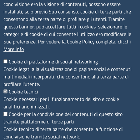
condivisione e/o la visione di contenuti, possono essere
Amministrazione Trasparente
installati, solo previo Suo consenso, cookie di terze parti che
consentono alla terza parte di profilare gli utenti. Tramite
Consulta tutte le sezioni
questo banner, può accettare tutti i cookies, selezionare le
Bilanci
categorie di cookie di cui consente l’utilizzo e/o modificare le
Bandi di concorso
Sue preferenze. Per vedere la Cookie Policy completa, clicchi
Procedimenti
More info
Provvedimenti
Cookie di piattaforme di social networking
Sito web
Cookie legati alla visualizzazione di pagine social e contenuti
multimediali incorporati, che consentono alla terza parte di
Note legali
profilare l'utente.
Privacy policy
Cookie tecnici
Dichiarazione di accessibilità
Cookie necessari per il funzionamento del sito e cookie
Redazione
analitici anonimizzati.
Credits
Cookie per la condivisione dei contenuti di questo sito
Accesso riservato
tramite piattaforme di terze parti
Aziende speciali
Cookie tecnico di terza parte che consente la funzione di
condivisione tramite social network.