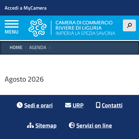
Menu profilo utente
Salta al contenuto principale
Accedi a MyCamera
h
MENU
HOME
AGENDA
Agosto 2026
Footer menu
Sedi e orari
URP
Contatti
Sitemap
Servizi on line