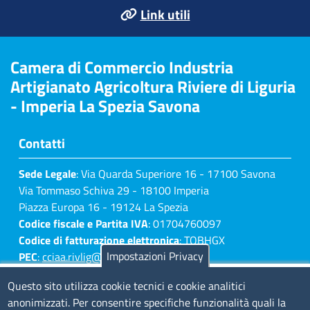
Link utili
Camera di Commercio Industria
Artigianato Agricoltura Riviere di Liguria
- Imperia La Spezia Savona
Contatti
Sede Legale
: Via Quarda Superiore 16 - 17100 Savona
Via Tommaso Schiva 29 - 18100 Imperia
Piazza Europa 16 - 19124 La Spezia
Codice fiscale e Partita IVA
: 01704760097
Codice di fatturazione elettronica
: TQBHGX
Impostazioni Privacy
PEC
:
cciaa.rivlig@legalmail.it
Numeri di centralino: Savona 019 83141 -
Questo sito utilizza cookie tecnici e cookie analitici
Imperia 0183 7931 - La Spezia 0187 7281
anonimizzati. Per consentire specifiche funzionalità quali la