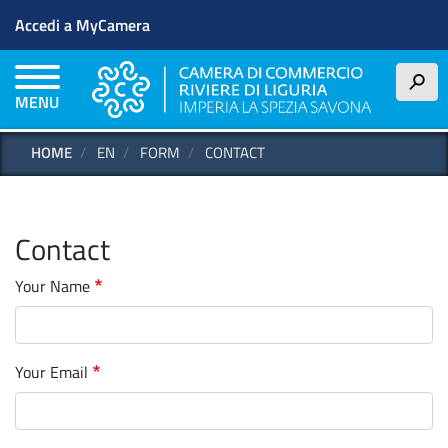
Menu profilo utente
Skip
Accedi a MyCamera
to
main
content
h
MENU
HOME
EN
FORM
CONTACT
Contact
Your Name
Your Email