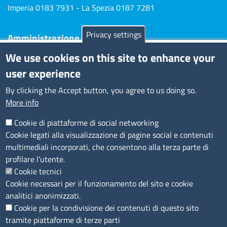
Imperia 0183 7931 - La Spezia 0187 7281
Privacy settings
Amministrazione Trasparente
We use cookies on this site to enhance your
Consulta tutte le sezioni
user experience
Bilanci
Bandi di concorso
By clicking the Accept button, you agree to us doing so.
Procedimenti
More info
Provvedimenti
Cookie di piattaforme di social networking
Sito web
Cookie legati alla visualizzazione di pagine social e contenuti
multimediali incorporati, che consentono alla terza parte di
Note legali
profilare l'utente.
Privacy policy
Cookie tecnici
Dichiarazione di accessibilità
Cookie necessari per il funzionamento del sito e cookie
Redazione
analitici anonimizzati.
Credits
Cookie per la condivisione dei contenuti di questo sito
Accesso riservato
tramite piattaforme di terze parti
Aziende speciali