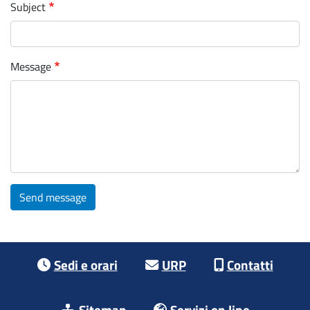
Subject
Message
Send message
Footer menu
Sedi e orari
URP
Contatti
Sitemap
Servizi on line