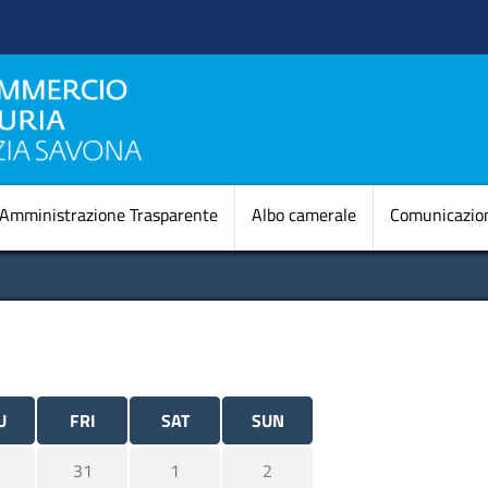
Skip to main content
Navigazione princi
Amministrazione Trasparente
Albo camerale
Comunicazio
U
FRI
SAT
SUN
31
1
2