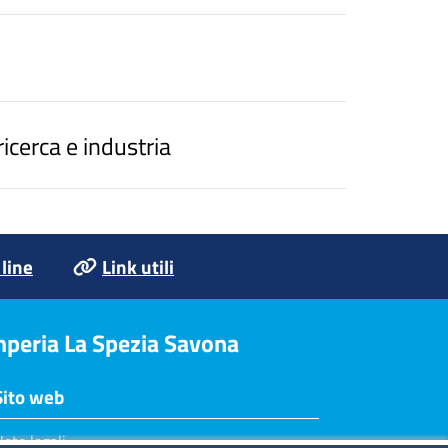
icerca e industria
 line
Link utili
Imperia La Spezia Savona
Sito web
ote legali