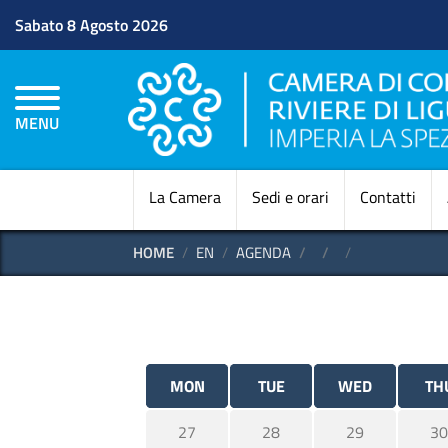
Sabato 8 Agosto 2026
MENU
La Camera
Sedi e orari
Contatti
HOME
EN
AGENDA
MON
TUE
WED
TH
27
28
29
30