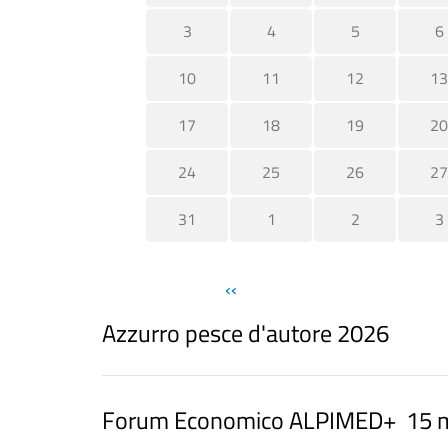
3
4
5
6
10
11
12
13
17
18
19
20
24
25
26
27
31
1
2
3
‹‹
Azzurro pesce d'autore 2026
Forum Economico ALPIMED+ 15 magg