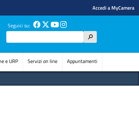
Menu profilo 
Accedi a MyCamera
Seguici su:
Search
h
pale
ne e URP
Servizi on line
Appuntamenti