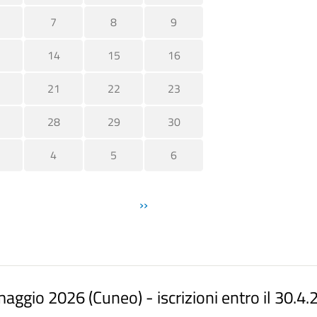
7
8
9
14
15
16
21
22
23
28
29
30
4
5
6
Pagination
››
io 2026 (Cuneo) - iscrizioni entro il 30.4.