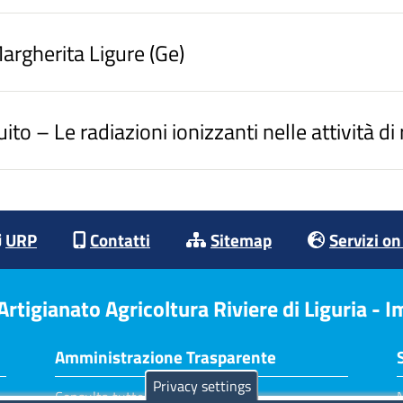
rgherita Ligure (Ge)
 – Le radiazioni ionizzanti nelle attività di r
URP
Contatti
Sitemap
Servizi on
tigianato Agricoltura Riviere di Liguria - 
Amministrazione Trasparente
Privacy settings
Consulta tutte le sezioni
N