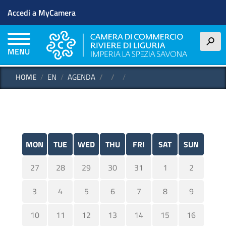
Menu profilo utente
Skip to main content
Accedi a MyCamera
h
MENU
HOME
EN
AGENDA
MON
TUE
WED
THU
FRI
SAT
SUN
27
28
29
30
31
1
2
3
4
5
6
7
8
9
10
11
12
13
14
15
16