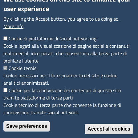
Consulta tutte le sezioni
user experience
Bilanci
Bandi di concorso
By clicking the Accept button, you agree to us doing so.
Procedimenti
More info
Provvedimenti
Cookie di piattaforme di social networking
Sito web
Cookie legati alla visualizzazione di pagine social e contenuti
multimediali incorporati, che consentono alla terza parte di
Note legali
profilare l'utente.
Privacy policy
Cookie tecnici
Dichiarazione di accessibilità
Cookie necessari per il funzionamento del sito e cookie
Redazione
analitici anonimizzati.
Credits
Cookie per la condivisione dei contenuti di questo sito
Accesso riservato
tramite piattaforme di terze parti
Aziende speciali
Cookie tecnico di terza parte che consente la funzione di
condivisione tramite social network.
© 2023 Camera di Commercio Industria e Agricoltura
Save preferences
Riviere di Liguria - Imperia La Spezia Savona
Accept all cookies
Withdraw consent