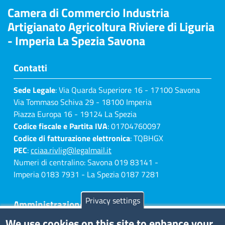
Camera di Commercio Industria
Artigianato Agricoltura Riviere di Liguria
- Imperia La Spezia Savona
Contatti
Sede Legale
: Via Quarda Superiore 16 - 17100 Savona
Via Tommaso Schiva 29 - 18100 Imperia
Piazza Europa 16 - 19124 La Spezia
Codice fiscale e Partita IVA
: 01704760097
Codice di fatturazione elettronica
: TQBHGX
PEC
:
cciaa.rivlig@legalmail.it
Numeri di centralino: Savona 019 83141 -
Imperia 0183 7931 - La Spezia 0187 7281
Privacy settings
Amministrazione Trasparente
We use cookies on this site to enhance your