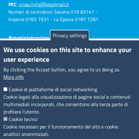
PEC
:
cciaa.rivlig@legalmail.it
Numeri di centralino: Savona 019 83141 -
Imperia 0183 7931 - La Spezia 0187 7281
Privacy settings
Amministrazione Trasparente
We use cookies on this site to enhance your
Consulta tutte le sezioni
user experience
Bilanci
Bandi di concorso
By clicking the Accept button, you agree to us doing so.
Procedimenti
More info
Provvedimenti
Cookie di piattaforme di social networking
Sito web
Cookie legati alla visualizzazione di pagine social e contenuti
multimediali incorporati, che consentono alla terza parte di
Note legali
profilare l'utente.
Privacy policy
Cookie tecnici
Dichiarazione di accessibilità
Cookie necessari per il funzionamento del sito e cookie
Redazione
analitici anonimizzati.
Credits