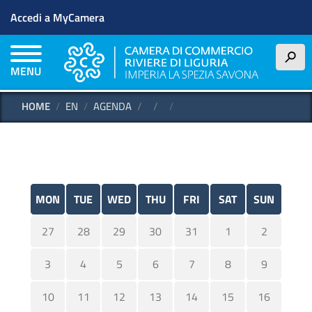
Menu profilo utente
Skip to main content
Accedi a MyCamera
h
MENU
HOME
EN
AGENDA
MON
TUE
WED
THU
FRI
SAT
SUN
27
28
29
30
31
1
2
3
4
5
6
7
8
9
10
11
12
13
14
15
16