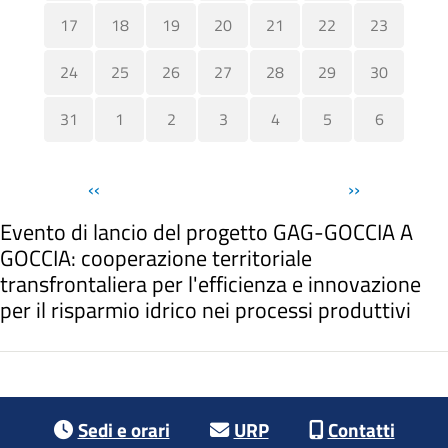
17
18
19
20
21
22
23
24
25
26
27
28
29
30
31
1
2
3
4
5
6
Pagination
‹‹
››
Evento di lancio del progetto GAG-GOCCIA A
GOCCIA: cooperazione territoriale
transfrontaliera per l'efficienza e innovazione
per il risparmio idrico nei processi produttivi
Footer menu
Sedi e orari
URP
Contatti