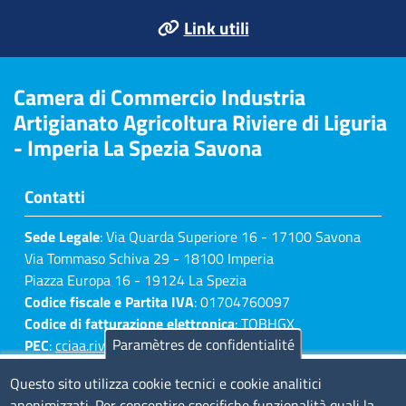
Link utili
Camera di Commercio Industria
Artigianato Agricoltura Riviere di Liguria
- Imperia La Spezia Savona
Contatti
Sede Legale
: Via Quarda Superiore 16 - 17100 Savona
Via Tommaso Schiva 29 - 18100 Imperia
Piazza Europa 16 - 19124 La Spezia
Codice fiscale e Partita IVA
: 01704760097
Codice di fatturazione elettronica
: TQBHGX
Paramètres de confidentialité
PEC
:
cciaa.rivlig@legalmail.it
Numeri di centralino: Savona 019 83141 -
Questo sito utilizza cookie tecnici e cookie analitici
Imperia 0183 7931 - La Spezia 0187 7281
anonimizzati. Per consentire specifiche funzionalità quali la