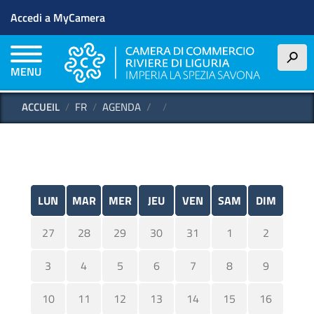
Menu profilo utente
Aller au contenu principal
Accedi a MyCamera
h
MENU
ACCUEIL
FR
AGENDA
LUN
MAR
MER
JEU
VEN
SAM
DIM
27
28
29
30
31
1
2
3
4
5
6
7
8
9
10
11
12
13
14
15
16