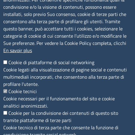
condivisione e/o la visione di contenuti, possono essere
Amministrazione Trasparente
installati, solo previo Suo consenso, cookie di terze parti che
consentono alla terza parte di profilare gli utenti. Tramite
Consulta tutte le sezioni
questo banner, può accettare tutti i cookies, selezionare le
Bilanci
categorie di cookie di cui consente l’utilizzo e/o modificare le
Bandi di concorso
Sue preferenze. Per vedere la Cookie Policy completa, clicchi
Procedimenti
En savoir plus
Provvedimenti
Cookie di piattaforme di social networking
Sito web
Cookie legati alla visualizzazione di pagine social e contenuti
multimediali incorporati, che consentono alla terza parte di
Note legali
profilare l'utente.
Privacy policy
Cookie tecnici
Dichiarazione di accessibilità
Cookie necessari per il funzionamento del sito e cookie
Redazione
analitici anonimizzati.
Credits
Cookie per la condivisione dei contenuti di questo sito
Accesso riservato
tramite piattaforme di terze parti
Aziende speciali
Cookie tecnico di terza parte che consente la funzione di
condivisione tramite social network.