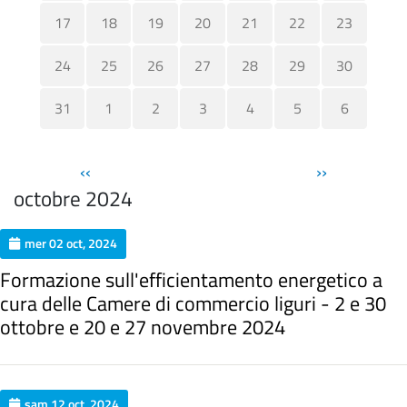
17
18
19
20
21
22
23
24
25
26
27
28
29
30
31
1
2
3
4
5
6
Pagination
‹‹
››
octobre 2024
mer 02 oct, 2024
Formazione sull'efficientamento energetico a
cura delle Camere di commercio liguri - 2 e 30
ottobre e 20 e 27 novembre 2024
sam 12 oct, 2024